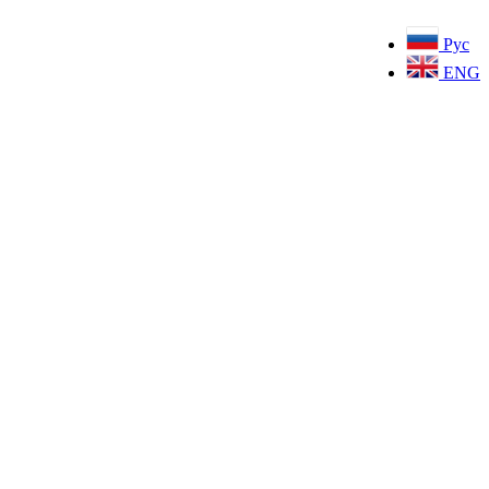
Рус
ENG