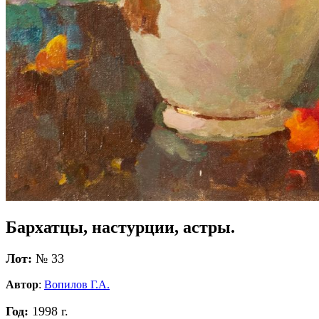
Бархатцы, настурции, астры.
Лот:
№ 33
Автор
:
Вопилов Г.А.
Год:
1998 г.