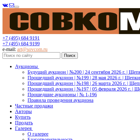
Меню
+7 (495) 684 9191
+7 (495) 684 9199
e-mail:
art@sovcom.ru
Аукционы
Будущий аукцион | №200 | 24 сентября 2026 г. | Щеп
Прошедший аукцион | №199 | 28 мая 2026 г. | Щепки
Прошедший аукцион | №198 | 26 марта 2026 г. | Щеп
Прошедший аукцион | №197 | 05 февраля 2026 г. | Щ
Прошедшие аукционы | № 1-196
Правила проведения аукциона
Частные продажи
Авторы
Купить
Продать
Галерея
О галерее
Благотворительность