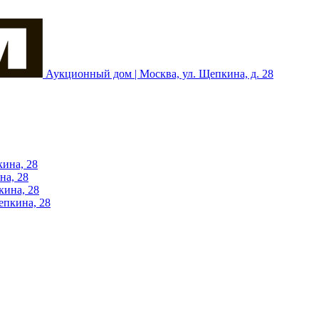
Аукционный дом | Москва, ул. Щепкина, д. 28
кина, 28
на, 28
кина, 28
епкина, 28