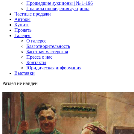
Прошедшие аукционы | № 1-196
Правила проведения аукциона
Частные продажи
Авторы
Купить
Продать
Галерея
О галерее
Благотворительность
Багетная мастерская
Пресса о нас
Контакты
Юридическая информация
Выставки
Раздел не найден