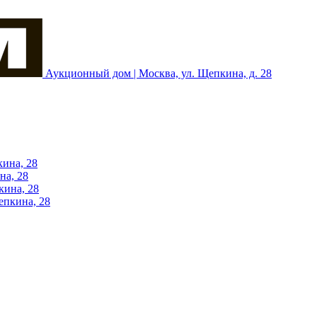
Аукционный дом | Москва, ул. Щепкина, д. 28
кина, 28
на, 28
кина, 28
епкина, 28