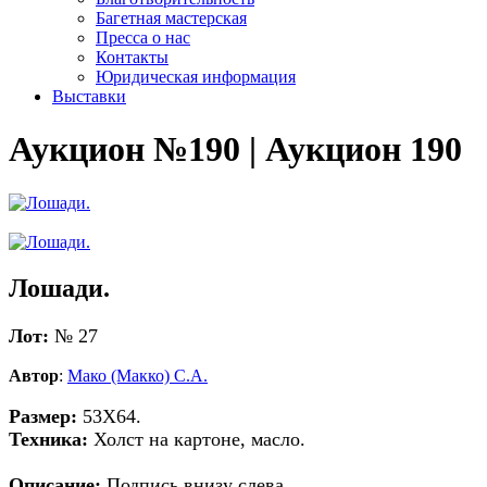
Багетная мастерская
Пресса о нас
Контакты
Юридическая информация
Выставки
Аукцион №190 | Аукцион 190
Лошади.
Лот:
№ 27
Автор
:
Мако (Макко) С.А.
Размер:
53Х64.
Техника:
Холст на картоне, масло.
Описание:
Подпись внизу слева.