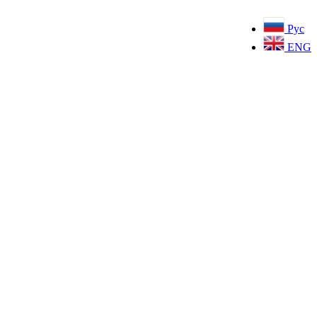
Рус
ENG