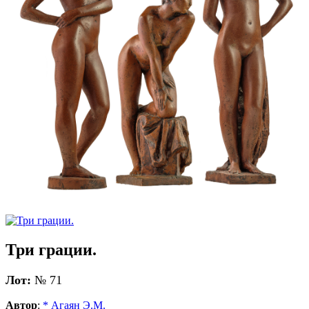
Три грации.
Лот:
№ 71
Автор
:
* Агаян Э.М.