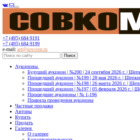
Меню
+7 (495) 684 9191
+7 (495) 684 9199
e-mail:
art@sovcom.ru
Аукционы
Будущий аукцион | №200 | 24 сентября 2026 г. | Щеп
Прошедший аукцион | №199 | 28 мая 2026 г. | Щепки
Прошедший аукцион | №198 | 26 марта 2026 г. | Щеп
Прошедший аукцион | №197 | 05 февраля 2026 г. | Щ
Прошедшие аукционы | № 1-196
Правила проведения аукциона
Частные продажи
Авторы
Купить
Продать
Галерея
О галерее
Благотворительность