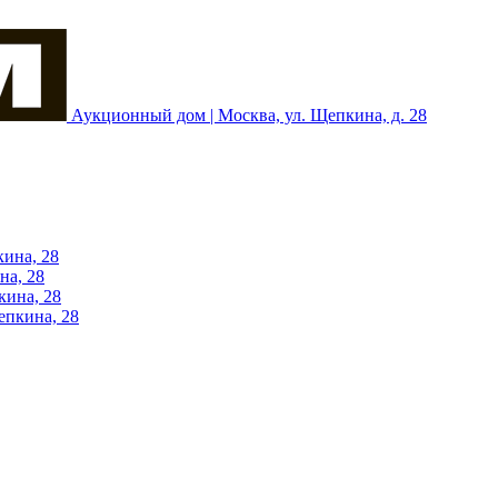
Аукционный дом | Москва, ул. Щепкина, д. 28
кина, 28
на, 28
кина, 28
епкина, 28