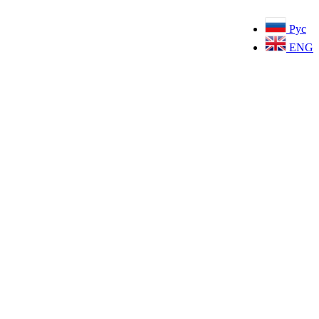
Рус
ENG