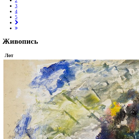
2
3
4
5
Живопись
Лот