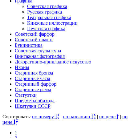
Графика
Советская графика
Русская графика
Театральная графика
Книжные иллюстрации
Печатная графика
Советский фарфор
Советский плакат
Букинистика
Советская скульптура
Винтажная фотография
Декоративно-прикладное искусство
Иконы
Старинная бронза
Старинные часы
Старинный фарфор
Старинные рамы
Статуэтки
Предметы обихода
Шкатулки СССР
Сортировать:
по номеру
|
по названию
|
по цене
|
по
цене
1