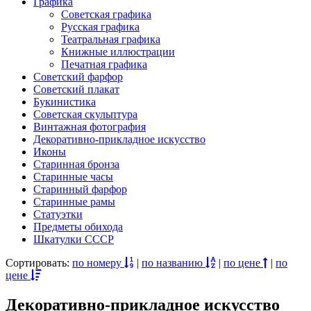
Графика
Советская графика
Русская графика
Театральная графика
Книжные иллюстрации
Печатная графика
Советский фарфор
Советский плакат
Букинистика
Советская скульптура
Винтажная фотография
Декоративно-прикладное искусство
Иконы
Старинная бронза
Старинные часы
Старинный фарфор
Старинные рамы
Статуэтки
Предметы обихода
Шкатулки СССР
Сортировать:
по номеру
|
по названию
|
по цене
|
по
цене
Декоративно-прикладное искусство