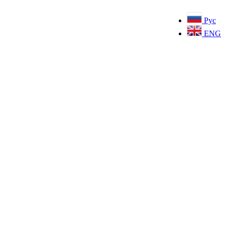
Рус
ENG