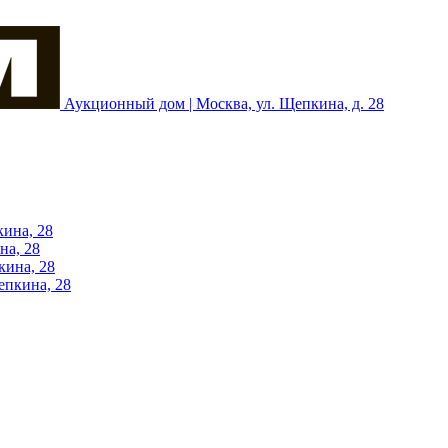
Аукционный дом | Москва, ул. Щепкина, д. 28
кина, 28
на, 28
кина, 28
епкина, 28