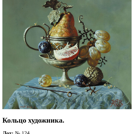
Кольцо художника.
Лот:
№ 124