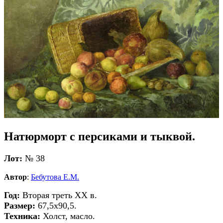
Натюрморт с персиками и тыквой.
Лот:
№ 38
Автор
:
Бебутова Е.М.
Год:
Вторая треть ХХ в.
Размер:
67,5х90,5.
Техника:
Холст, масло.