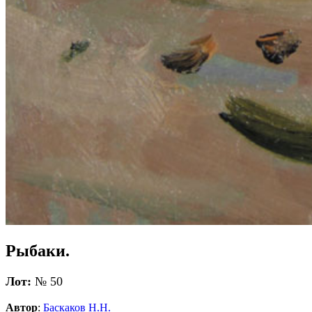
Рыбаки.
Лот:
№ 50
Автор
:
Баскаков Н.Н.