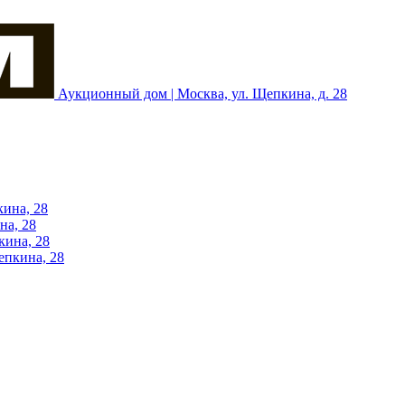
Аукционный дом | Москва, ул. Щепкина, д. 28
кина, 28
на, 28
кина, 28
епкина, 28