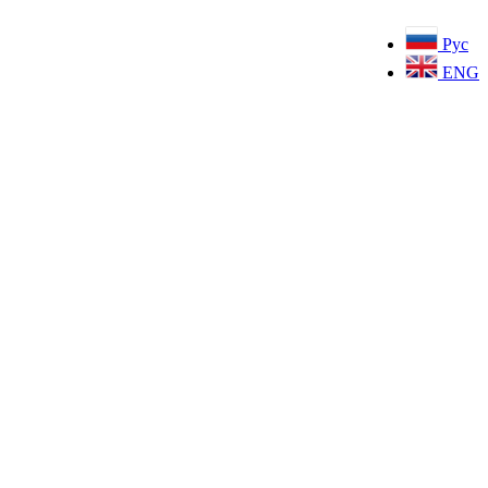
Рус
ENG