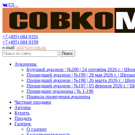
Меню
+7 (495) 684 9191
+7 (495) 684 9199
e-mail:
art@sovcom.ru
Аукционы
Будущий аукцион | №200 | 24 сентября 2026 г. | Щеп
Прошедший аукцион | №199 | 28 мая 2026 г. | Щепки
Прошедший аукцион | №198 | 26 марта 2026 г. | Щеп
Прошедший аукцион | №197 | 05 февраля 2026 г. | Щ
Прошедшие аукционы | № 1-196
Правила проведения аукциона
Частные продажи
Авторы
Купить
Продать
Галерея
О галерее
Благотворительность