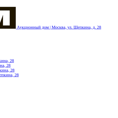
Аукционный дом | Москва, ул. Щепкина, д. 28
кина, 28
на, 28
кина, 28
епкина, 28