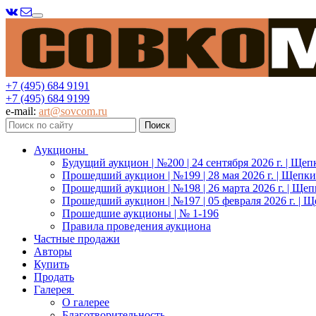
Меню
+7 (495) 684 9191
+7 (495) 684 9199
e-mail:
art@sovcom.ru
Аукционы
Будущий аукцион | №200 | 24 сентября 2026 г. | Щеп
Прошедший аукцион | №199 | 28 мая 2026 г. | Щепки
Прошедший аукцион | №198 | 26 марта 2026 г. | Щеп
Прошедший аукцион | №197 | 05 февраля 2026 г. | Щ
Прошедшие аукционы | № 1-196
Правила проведения аукциона
Частные продажи
Авторы
Купить
Продать
Галерея
О галерее
Благотворительность