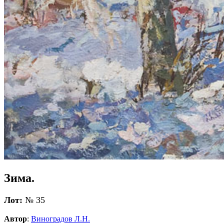
Зима.
Лот:
№ 35
Автор
:
Виноградов Л.Н.