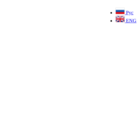
Рус
ENG