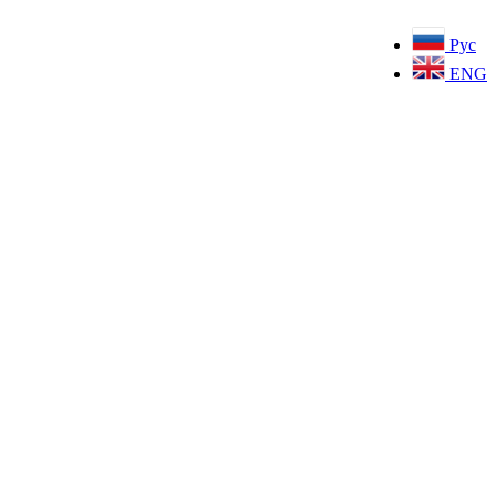
Рус
ENG