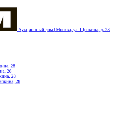
Аукционный дом | Москва, ул. Щепкина, д. 28
кина, 28
на, 28
кина, 28
епкина, 28