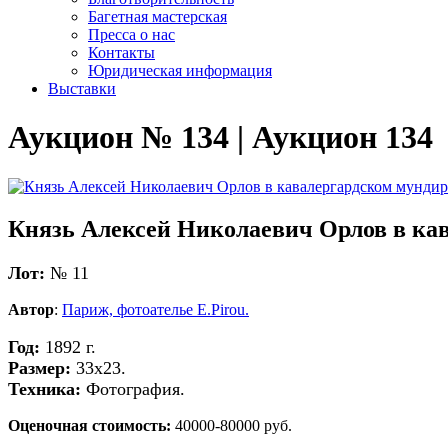
Багетная мастерская
Пресса о нас
Контакты
Юридическая информация
Выставки
Аукцион № 134 | Аукцион 134
Князь Алексей Николаевич Орлов в ка
Лот:
№ 11
Автор
:
Париж, фотоателье E.Pirou.
Год:
1892 г.
Размер:
33х23.
Техника:
Фотография.
Оценочная стоимость:
40000-80000 руб.