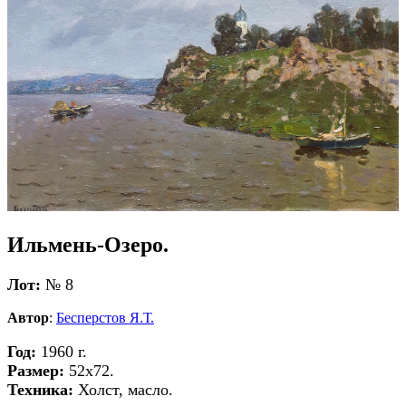
Ильмень-Озеро.
Лот:
№ 8
Автор
:
Бесперстов Я.Т.
Год:
1960 г.
Размер:
52х72.
Техника:
Холст, масло.