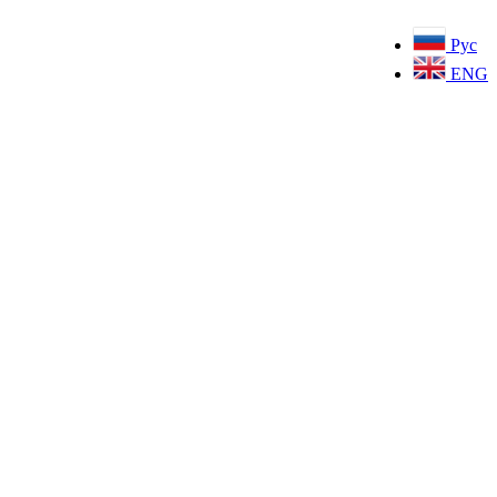
Рус
ENG