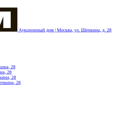
Аукционный дом | Москва, ул. Щепкина, д. 28
кина, 28
на, 28
кина, 28
епкина, 28