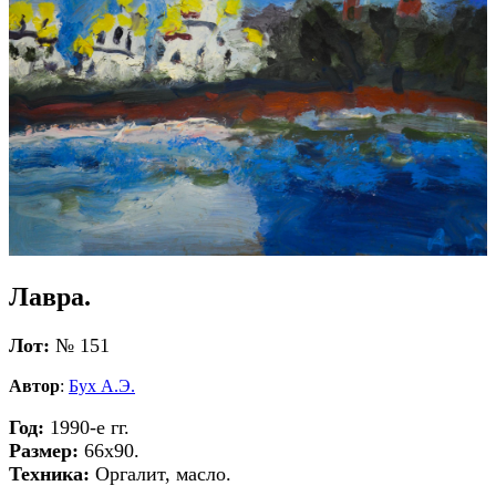
Лавра.
Лот:
№ 151
Автор
:
Бух А.Э.
Год:
1990-е гг.
Размер:
66х90.
Техника:
Оргалит, масло.