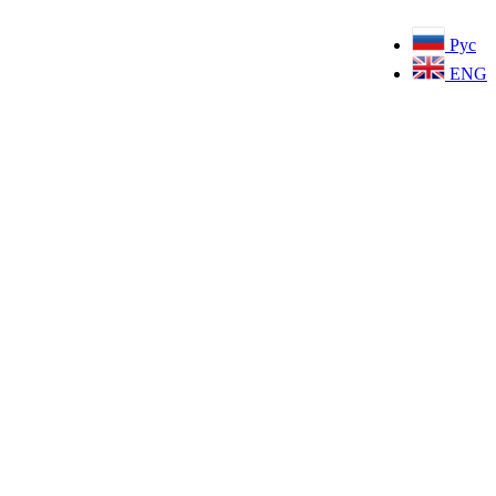
Рус
ENG