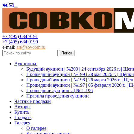
Меню
+7 (495) 684 9191
+7 (495) 684 9199
e-mail:
art@sovcom.ru
Аукционы
Будущий аукцион | №200 | 24 сентября 2026 г. | Щеп
Прошедший аукцион | №199 | 28 мая 2026 г. | Щепки
Прошедший аукцион | №198 | 26 марта 2026 г. | Щеп
Прошедший аукцион | №197 | 05 февраля 2026 г. | Щ
Прошедшие аукционы | № 1-196
Правила проведения аукциона
Частные продажи
Авторы
Купить
Продать
Галерея
О галерее
Благотворительность