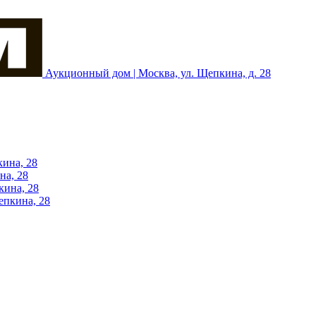
Аукционный дом | Москва, ул. Щепкина, д. 28
кина, 28
на, 28
кина, 28
епкина, 28