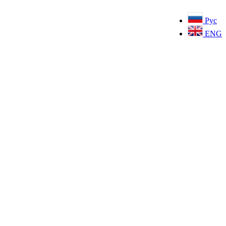
Рус
ENG