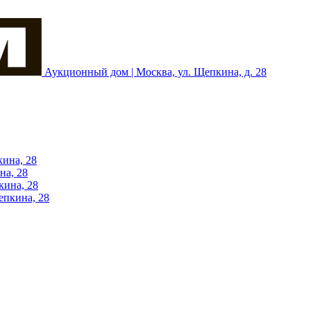
Аукционный дом | Москва, ул. Щепкина, д. 28
кина, 28
на, 28
кина, 28
епкина, 28