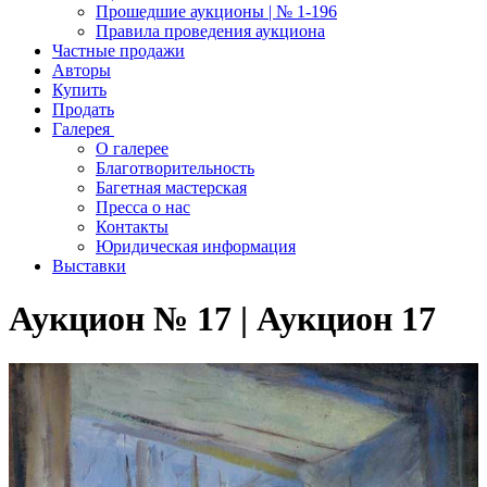
Прошедшие аукционы | № 1-196
Правила проведения аукциона
Частные продажи
Авторы
Купить
Продать
Галерея
О галерее
Благотворительность
Багетная мастерская
Пресса о нас
Контакты
Юридическая информация
Выставки
Аукцион № 17 | Аукцион 17