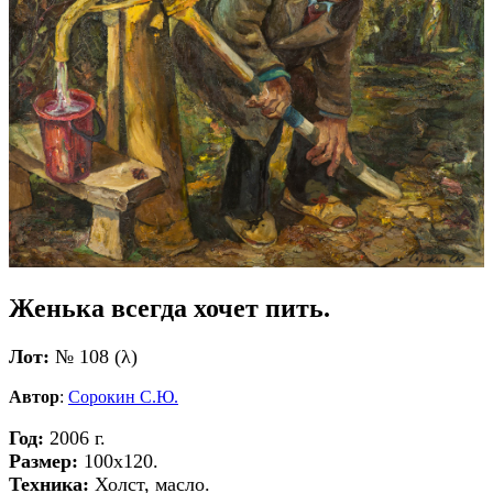
Женька всегда хочет пить.
Лот:
№ 108 (λ)
Автор
:
Сорокин С.Ю.
Год:
2006 г.
Размер:
100х120.
Техника:
Холст, масло.