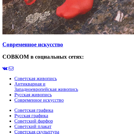
Современное искусство
СОВКОМ в социальных сетях:
Советская живопись
Антикварная и
Западноевропейская живопись
Русская живопись
Современное искусство
Советская графика
Русская графика
Советский фарфор
Советский плакат
Советская скульптура