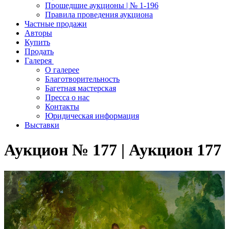
Прошедшие аукционы | № 1-196
Правила проведения аукциона
Частные продажи
Авторы
Купить
Продать
Галерея
О галерее
Благотворительность
Багетная мастерская
Пресса о нас
Контакты
Юридическая информация
Выставки
Аукцион № 177 | Аукцион 177