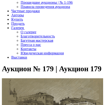
Прошедшие аукционы | № 1-196
Правила проведения аукциона
Частные продажи
Авторы
Купить
Продать
Галерея
О галерее
Благотворительность
Багетная мастерская
Пресса о нас
Контакты
Юридическая информация
Выставки
Аукцион № 179 | Аукцион 179