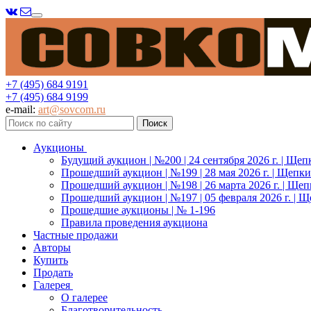
Меню
+7 (495) 684 9191
+7 (495) 684 9199
e-mail:
art@sovcom.ru
Аукционы
Будущий аукцион | №200 | 24 сентября 2026 г. | Щеп
Прошедший аукцион | №199 | 28 мая 2026 г. | Щепки
Прошедший аукцион | №198 | 26 марта 2026 г. | Щеп
Прошедший аукцион | №197 | 05 февраля 2026 г. | Щ
Прошедшие аукционы | № 1-196
Правила проведения аукциона
Частные продажи
Авторы
Купить
Продать
Галерея
О галерее
Благотворительность