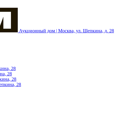
Аукционный дом | Москва, ул. Щепкина, д. 28
кина, 28
на, 28
кина, 28
епкина, 28