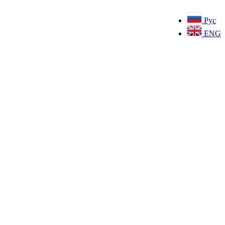
Рус
ENG