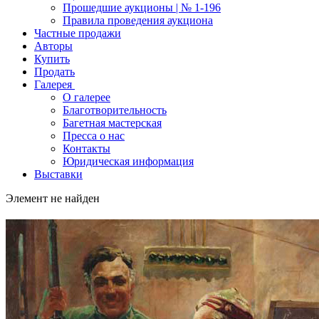
Прошедшие аукционы | № 1-196
Правила проведения аукциона
Частные продажи
Авторы
Купить
Продать
Галерея
О галерее
Благотворительность
Багетная мастерская
Пресса о нас
Контакты
Юридическая информация
Выставки
Элемент не найден