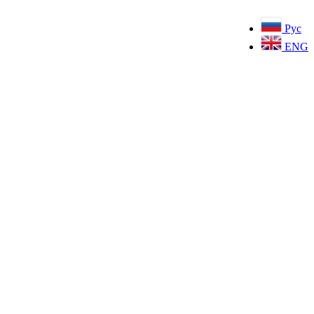
Рус
ENG