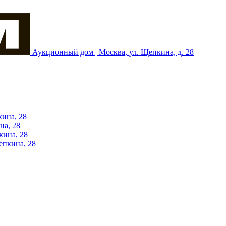
Аукционный дом | Москва, ул. Щепкина, д. 28
кина, 28
на, 28
кина, 28
епкина, 28