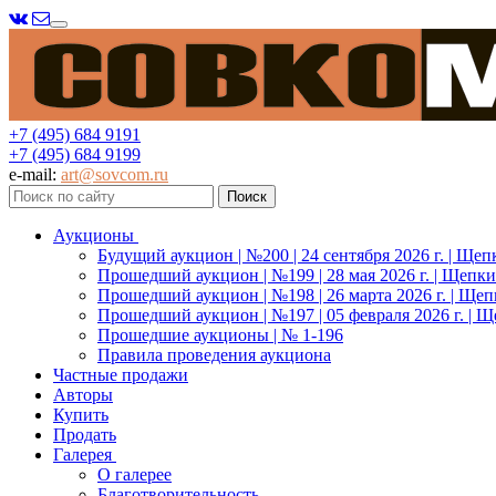
Меню
+7 (495) 684 9191
+7 (495) 684 9199
e-mail:
art@sovcom.ru
Аукционы
Будущий аукцион | №200 | 24 сентября 2026 г. | Щеп
Прошедший аукцион | №199 | 28 мая 2026 г. | Щепки
Прошедший аукцион | №198 | 26 марта 2026 г. | Щеп
Прошедший аукцион | №197 | 05 февраля 2026 г. | Щ
Прошедшие аукционы | № 1-196
Правила проведения аукциона
Частные продажи
Авторы
Купить
Продать
Галерея
О галерее
Благотворительность