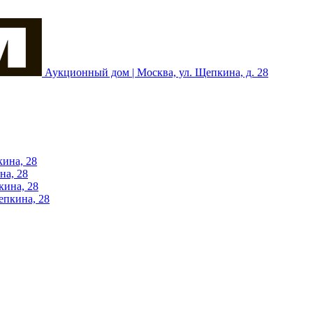
Аукционный дом | Москва, ул. Щепкина, д. 28
кина, 28
на, 28
кина, 28
епкина, 28