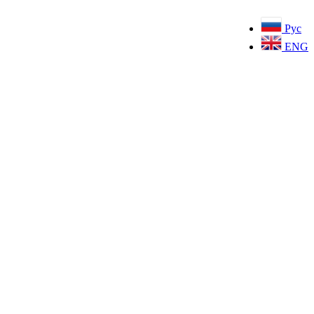
Рус
ENG