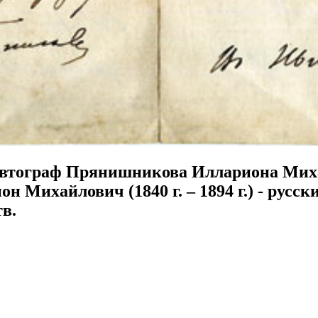
ограф Прянишникова Иллариона Михай
н Михайлович (1840 г. – 1894 г.) - русс
в.