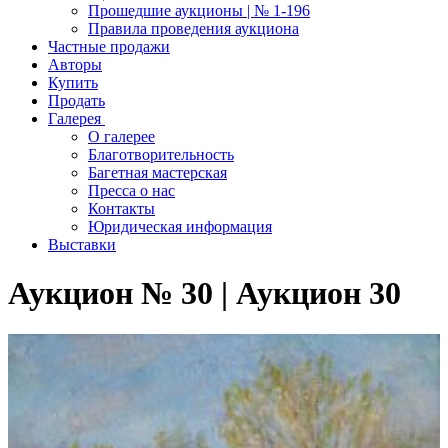
Прошедшие аукционы | № 1-196
Правила проведения аукциона
Частные продажи
Авторы
Купить
Продать
Галерея
О галерее
Благотворительность
Багетная мастерская
Пресса о нас
Контакты
Юридическая информация
Выставки
Аукцион № 30 | Аукцион 30