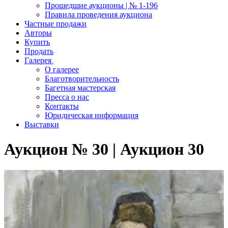
Прошедшие аукционы | № 1-196
Правила проведения аукциона
Частные продажи
Авторы
Купить
Продать
Галерея
О галерее
Благотворительность
Багетная мастерская
Пресса о нас
Контакты
Юридическая информация
Выставки
Аукцион № 30 | Аукцион 30