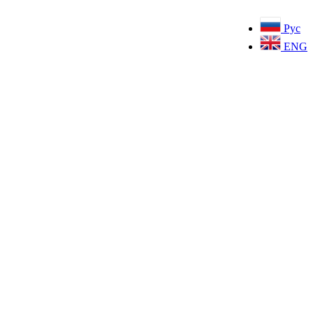
Рус
ENG