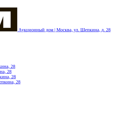
Аукционный дом | Москва, ул. Щепкина, д. 28
кина, 28
на, 28
кина, 28
епкина, 28