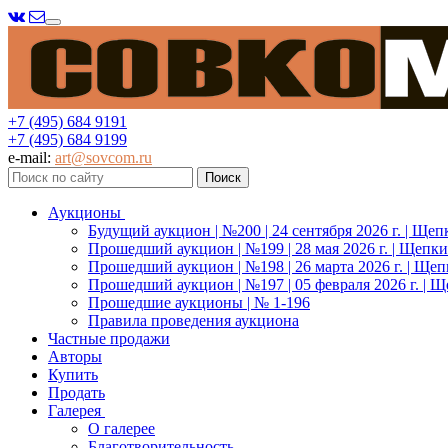
Меню
+7 (495) 684 9191
+7 (495) 684 9199
e-mail:
art@sovcom.ru
Аукционы
Будущий аукцион | №200 | 24 сентября 2026 г. | Щеп
Прошедший аукцион | №199 | 28 мая 2026 г. | Щепки
Прошедший аукцион | №198 | 26 марта 2026 г. | Щеп
Прошедший аукцион | №197 | 05 февраля 2026 г. | Щ
Прошедшие аукционы | № 1-196
Правила проведения аукциона
Частные продажи
Авторы
Купить
Продать
Галерея
О галерее
Благотворительность