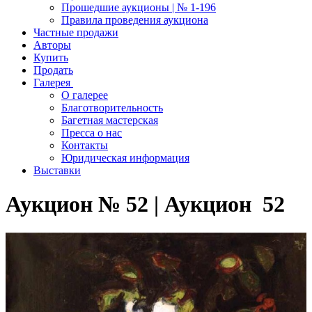
Прошедшие аукционы | № 1-196
Правила проведения аукциона
Частные продажи
Авторы
Купить
Продать
Галерея
О галерее
Благотворительность
Багетная мастерская
Пресса о нас
Контакты
Юридическая информация
Выставки
Аукцион № 52 | Аукцион 52