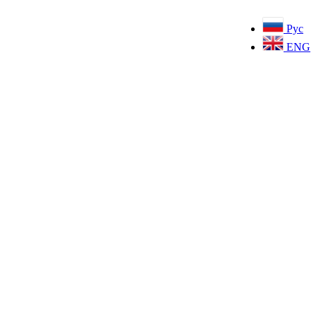
Рус
ENG