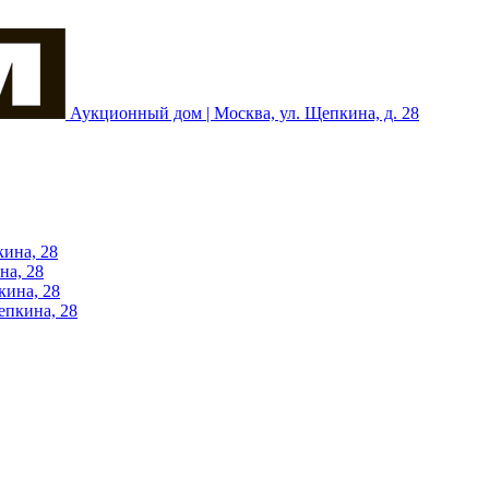
Аукционный дом | Москва, ул. Щепкина, д. 28
кина, 28
на, 28
кина, 28
епкина, 28