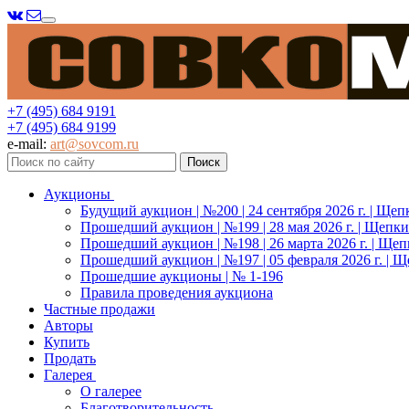
Меню
+7 (495) 684 9191
+7 (495) 684 9199
e-mail:
art@sovcom.ru
Аукционы
Будущий аукцион | №200 | 24 сентября 2026 г. | Щеп
Прошедший аукцион | №199 | 28 мая 2026 г. | Щепки
Прошедший аукцион | №198 | 26 марта 2026 г. | Щеп
Прошедший аукцион | №197 | 05 февраля 2026 г. | Щ
Прошедшие аукционы | № 1-196
Правила проведения аукциона
Частные продажи
Авторы
Купить
Продать
Галерея
О галерее
Благотворительность