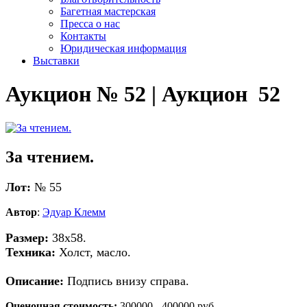
Багетная мастерская
Пресса о нас
Контакты
Юридическая информация
Выставки
Аукцион № 52 | Аукцион 52
За чтением.
Лот:
№ 55
Автор
:
Эдуар Клемм
Размер:
38х58.
Техника:
Холст, масло.
Описание:
Подпись внизу справа.
Оценочная стоимость:
300000 - 400000 руб.