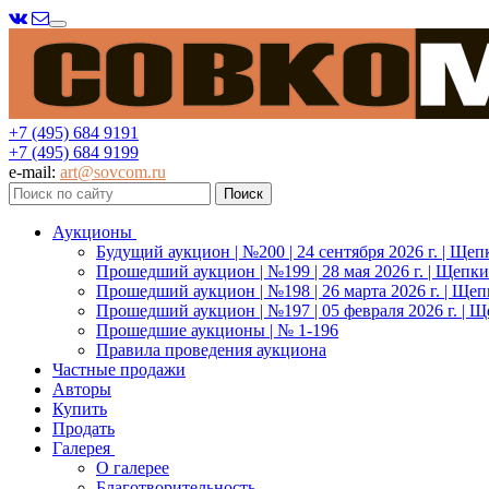
Меню
+7 (495) 684 9191
+7 (495) 684 9199
e-mail:
art@sovcom.ru
Аукционы
Будущий аукцион | №200 | 24 сентября 2026 г. | Щеп
Прошедший аукцион | №199 | 28 мая 2026 г. | Щепки
Прошедший аукцион | №198 | 26 марта 2026 г. | Щеп
Прошедший аукцион | №197 | 05 февраля 2026 г. | Щ
Прошедшие аукционы | № 1-196
Правила проведения аукциона
Частные продажи
Авторы
Купить
Продать
Галерея
О галерее
Благотворительность