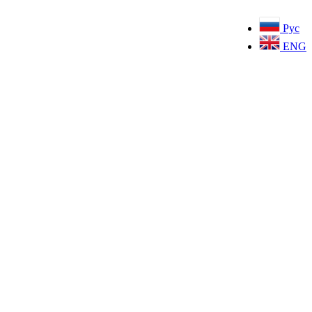
Рус
ENG