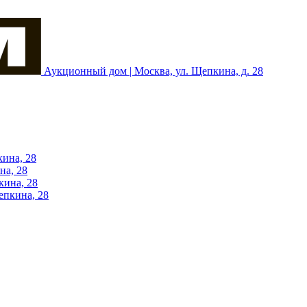
Аукционный дом | Москва, ул. Щепкина, д. 28
кина, 28
на, 28
кина, 28
епкина, 28