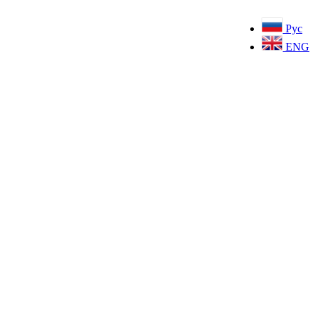
Рус
ENG