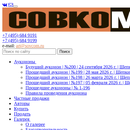
Меню
+7 (495) 684 9191
+7 (495) 684 9199
e-mail:
art@sovcom.ru
Аукционы
Будущий аукцион | №200 | 24 сентября 2026 г. | Щеп
Прошедший аукцион | №199 | 28 мая 2026 г. | Щепки
Прошедший аукцион | №198 | 26 марта 2026 г. | Щеп
Прошедший аукцион | №197 | 05 февраля 2026 г. | Щ
Прошедшие аукционы | № 1-196
Правила проведения аукциона
Частные продажи
Авторы
Купить
Продать
Галерея
О галерее
Благотворительность