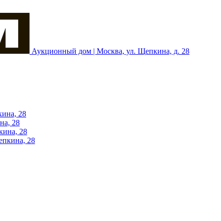
Аукционный дом | Москва, ул. Щепкина, д. 28
кина, 28
на, 28
кина, 28
епкина, 28