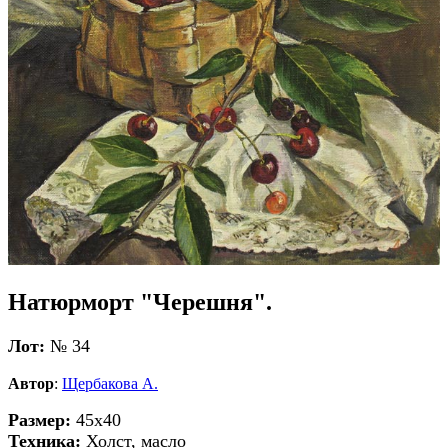
Натюрморт "Черешня".
Лот:
№ 34
Автор
:
Щербакова А.
Размер:
45x40
Техника:
Холст, масло