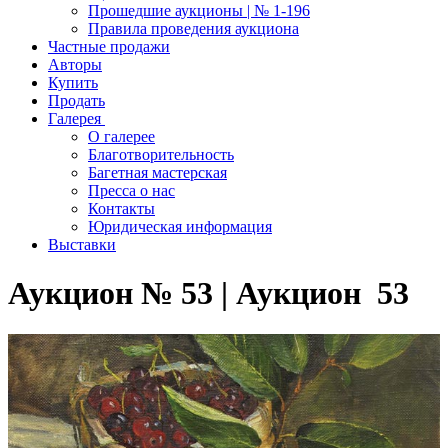
Прошедшие аукционы | № 1-196
Правила проведения аукциона
Частные продажи
Авторы
Купить
Продать
Галерея
О галерее
Благотворительность
Багетная мастерская
Пресса о нас
Контакты
Юридическая информация
Выставки
Аукцион № 53 | Аукцион 53