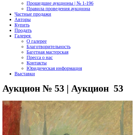
Прошедшие аукционы | № 1-196
Правила проведения аукциона
Частные продажи
Авторы
Купить
Продать
Галерея
О галерее
Благотворительность
Багетная мастерская
Пресса о нас
Контакты
Юридическая информация
Выставки
Аукцион № 53 | Аукцион 53