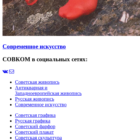
Современное искусство
СОВКОМ в социальных сетях:
Советская живопись
Антикварная и
Западноевропейская живопись
Русская живопись
Современное искусство
Советская графика
Русская графика
Советский фарфор
Советский плакат
Советская скульптура