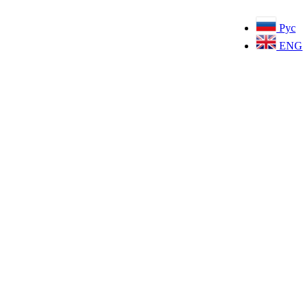
Рус
ENG