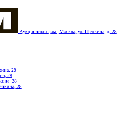
Аукционный дом | Москва, ул. Щепкина, д. 28
кина, 28
на, 28
кина, 28
епкина, 28