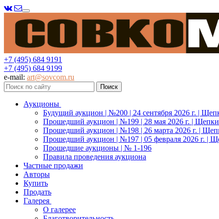
Меню
+7 (495) 684 9191
+7 (495) 684 9199
e-mail:
art@sovcom.ru
Аукционы
Будущий аукцион | №200 | 24 сентября 2026 г. | Щеп
Прошедший аукцион | №199 | 28 мая 2026 г. | Щепки
Прошедший аукцион | №198 | 26 марта 2026 г. | Щеп
Прошедший аукцион | №197 | 05 февраля 2026 г. | Щ
Прошедшие аукционы | № 1-196
Правила проведения аукциона
Частные продажи
Авторы
Купить
Продать
Галерея
О галерее
Благотворительность