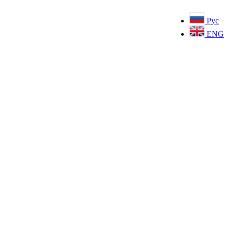
Рус
ENG