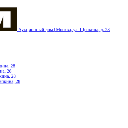
Аукционный дом | Москва, ул. Щепкина, д. 28
кина, 28
на, 28
кина, 28
епкина, 28