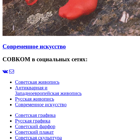
Современное искусство
СОВКОМ в социальных сетях:
Советская живопись
Антикварная и
Западноевропейская живопись
Русская живопись
Современное искусство
Советская графика
Русская графика
Советский фарфор
Советский плакат
Советская скульптура