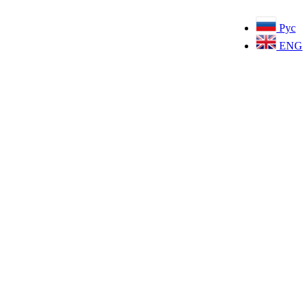
Рус
ENG