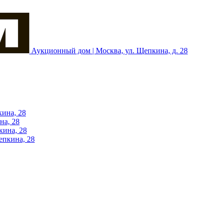
Аукционный дом | Москва, ул. Щепкина, д. 28
кина, 28
на, 28
кина, 28
епкина, 28