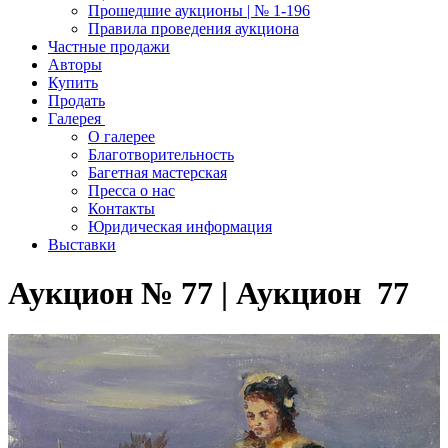
Прошедшие аукционы | № 1-196
Правила проведения аукциона
Частные продажи
Авторы
Купить
Продать
Галерея
О галерее
Благотворительность
Багетная мастерская
Пресса о нас
Контакты
Юридическая информация
Выставки
Аукцион № 77 | Аукцион 77