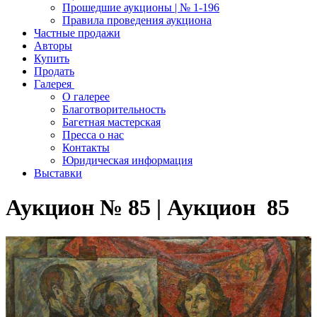
Прошедшие аукционы | № 1-196
Правила проведения аукциона
Частные продажи
Авторы
Купить
Продать
Галерея
О галерее
Благотворительность
Багетная мастерская
Пресса о нас
Контакты
Юридическая информация
Выставки
Аукцион № 85 | Аукцион 85