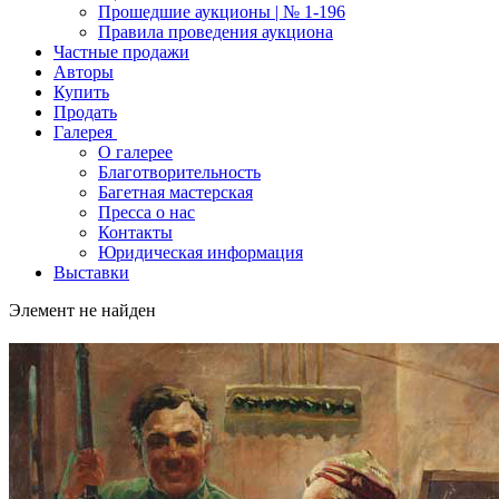
Прошедшие аукционы | № 1-196
Правила проведения аукциона
Частные продажи
Авторы
Купить
Продать
Галерея
О галерее
Благотворительность
Багетная мастерская
Пресса о нас
Контакты
Юридическая информация
Выставки
Элемент не найден