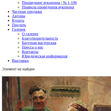
Прошедшие аукционы | № 1-196
Правила проведения аукциона
Частные продажи
Авторы
Купить
Продать
Галерея
О галерее
Благотворительность
Багетная мастерская
Пресса о нас
Контакты
Юридическая информация
Выставки
Элемент не найден