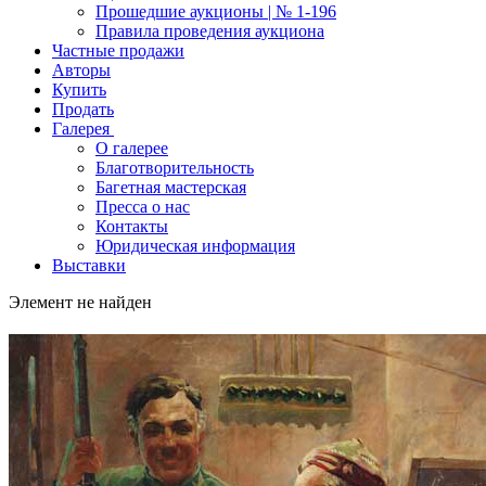
Прошедшие аукционы | № 1-196
Правила проведения аукциона
Частные продажи
Авторы
Купить
Продать
Галерея
О галерее
Благотворительность
Багетная мастерская
Пресса о нас
Контакты
Юридическая информация
Выставки
Элемент не найден