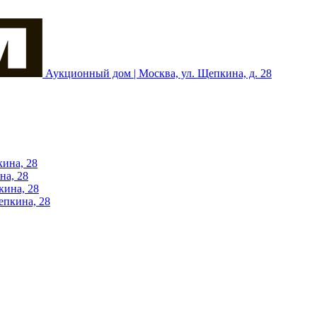
Аукционный дом | Москва, ул. Щепкина, д. 28
кина, 28
на, 28
кина, 28
епкина, 28