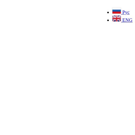
Рус
ENG