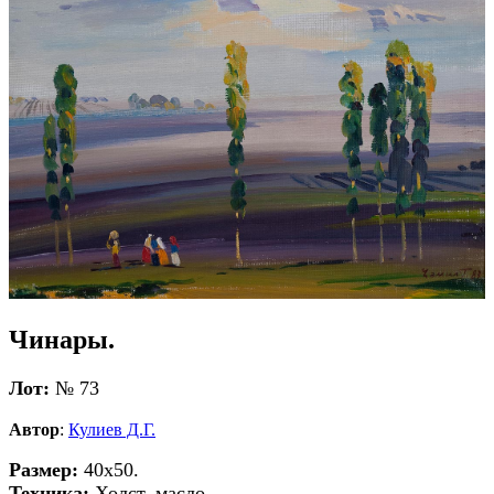
Чинары.
Лот:
№ 73
Автор
:
Кулиев Д.Г.
Размер:
40х50.
Техника:
Холст, масло.