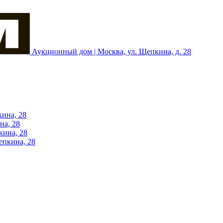
Аукционный дом | Москва, ул. Щепкина, д. 28
кина, 28
на, 28
кина, 28
епкина, 28