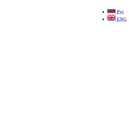
Рус
ENG