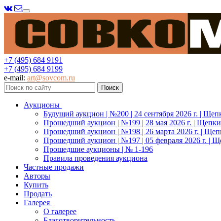
Меню
+7 (495) 684 9191
+7 (495) 684 9199
e-mail:
art@sovcom.ru
Аукционы
Будущий аукцион | №200 | 24 сентября 2026 г. | Щеп
Прошедший аукцион | №199 | 28 мая 2026 г. | Щепки
Прошедший аукцион | №198 | 26 марта 2026 г. | Щеп
Прошедший аукцион | №197 | 05 февраля 2026 г. | Щ
Прошедшие аукционы | № 1-196
Правила проведения аукциона
Частные продажи
Авторы
Купить
Продать
Галерея
О галерее
Благотворительность