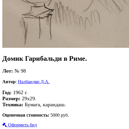
Домик Гарибальди в Риме.
Лот:
№ 98
Автор
:
Налбандян Д.А.
Год:
1962 г.
Размер:
29х29.
Техника:
Бумага, карандаш.
Оценочная стоимость:
5000 руб.
Оформить бид