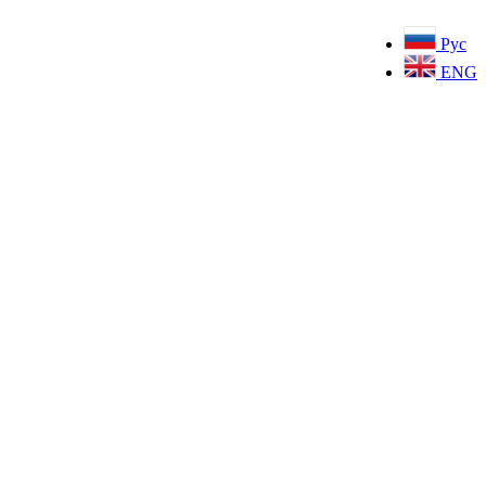
Рус
ENG