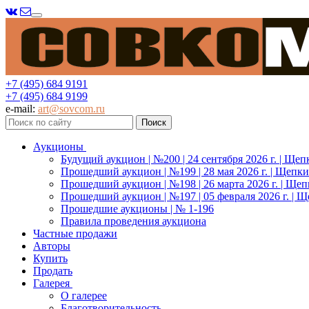
Меню
+7 (495) 684 9191
+7 (495) 684 9199
e-mail:
art@sovcom.ru
Аукционы
Будущий аукцион | №200 | 24 сентября 2026 г. | Щеп
Прошедший аукцион | №199 | 28 мая 2026 г. | Щепки
Прошедший аукцион | №198 | 26 марта 2026 г. | Щеп
Прошедший аукцион | №197 | 05 февраля 2026 г. | Щ
Прошедшие аукционы | № 1-196
Правила проведения аукциона
Частные продажи
Авторы
Купить
Продать
Галерея
О галерее
Благотворительность