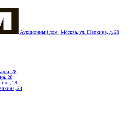
Аукционный дом | Москва, ул. Щепкина, д. 28
кина, 28
на, 28
кина, 28
епкина, 28